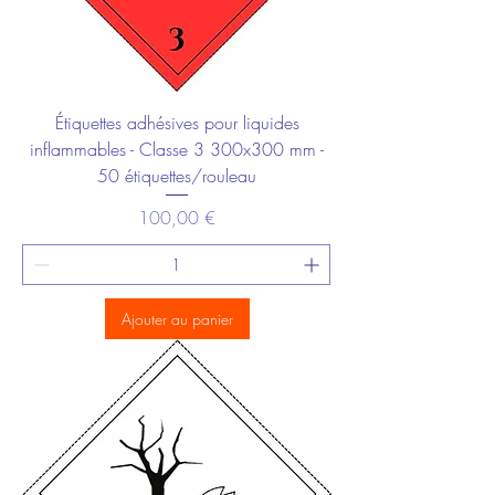
Étiquettes adhésives pour liquides
inflammables - Classe 3 300x300 mm -
50 étiquettes/rouleau
Prix
100,00 €
Ajouter au panier