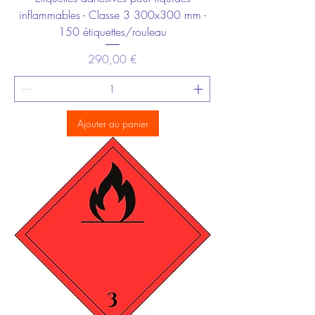
inflammables - Classe 3 300x300 mm -
150 étiquettes/rouleau
Prix
290,00 €
Ajouter au panier