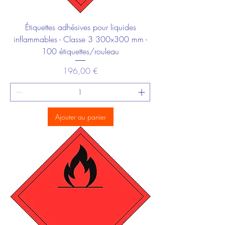
Étiquettes adhésives pour liquides
inflammables - Classe 3 300x300 mm -
100 étiquettes/rouleau
Prix
196,00 €
Ajouter au panier