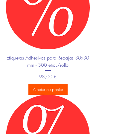
Etiquetas Adhesivas para Rebajas 30x30
mm - 300 etiq./rollo
Prix
98,00 €
Ajouter au panier