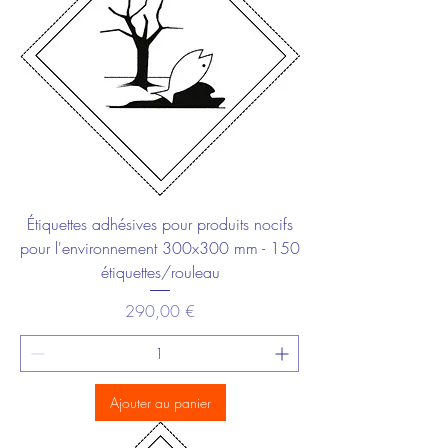
Étiquettes adhésives pour produits nocifs
pour l'environnement 300x300 mm - 150
étiquettes/rouleau
Prix
290,00 €
Ajouter au panier