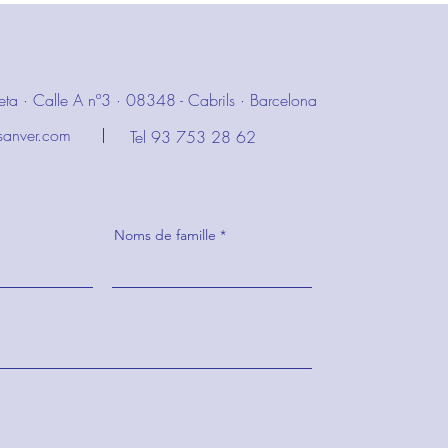
ileta · Calle A nº3 · 08348 - Cabrils · Barcelona
sanver.com
Tel 93 753 28 62
Noms de famille