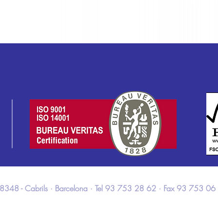
 · 08348 - Cabrils · Barcelona · Tel 93 753 28 62 · Fax 93 753 06