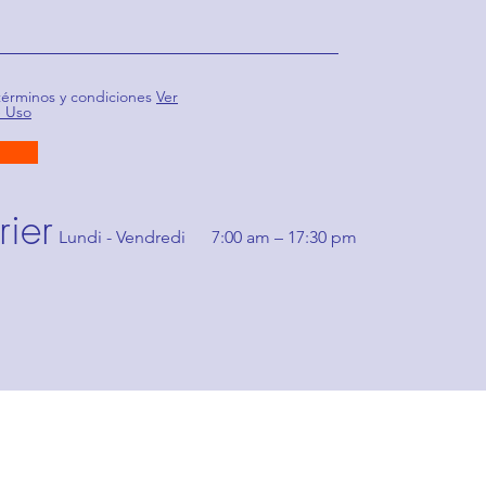
términos y condiciones
Ver
e Uso
ier
Lundi - Vendredi
7:00 am – 17:30 pm