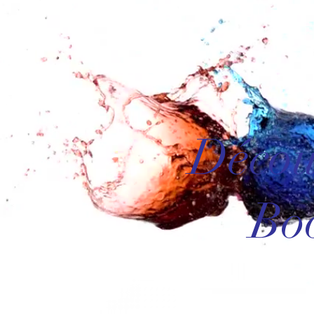
Décou
Bo