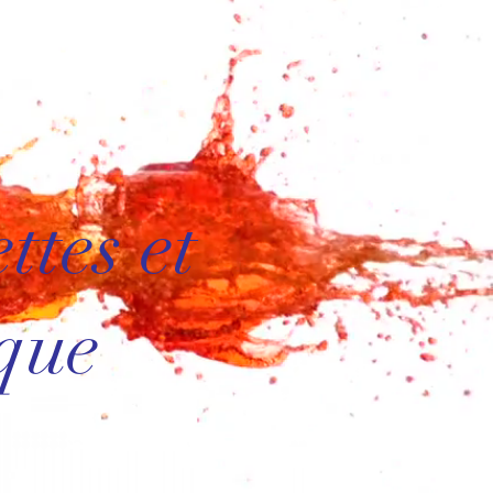
tes et
que