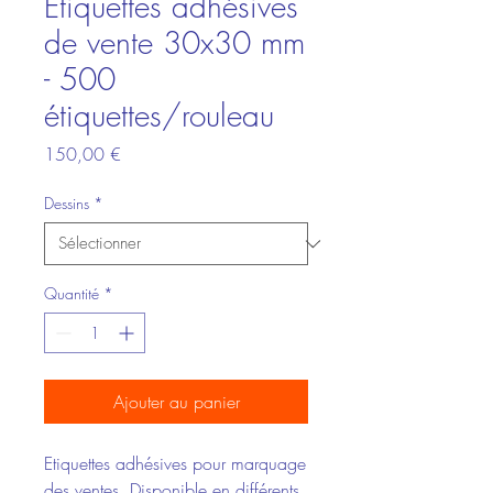
Etiquettes adhésives
de vente 30x30 mm
- 500
étiquettes/rouleau
Prix
150,00 €
Dessins
*
Quantité
*
Ajouter au panier
Etiquettes adhésives pour marquage
des ventes. Disponible en différents