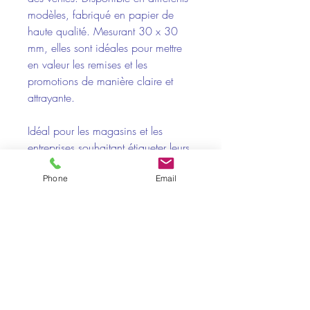
modèles, fabriqué en papier de
haute qualité. Mesurant 30 x 30
mm, elles sont idéales pour mettre
en valeur les remises et les
promotions de manière claire et
attrayante.
Idéal pour les magasins et les
entreprises souhaitant étiqueter leurs
produits de manière simple et
Phone
Email
efficace.
500 unités en rouleau