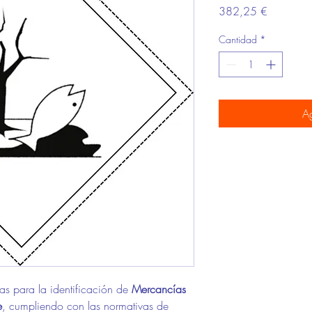
Precio
382,25 €
Cantidad
*
Ag
s para la identificación de
Mercancías
e
, cumpliendo con las normativas de