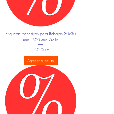
Etiquetas Adhesivas para Rebajas 30x30
mm - 500 etiq./rollo
Precio
150,00 €
Agregar al carrito