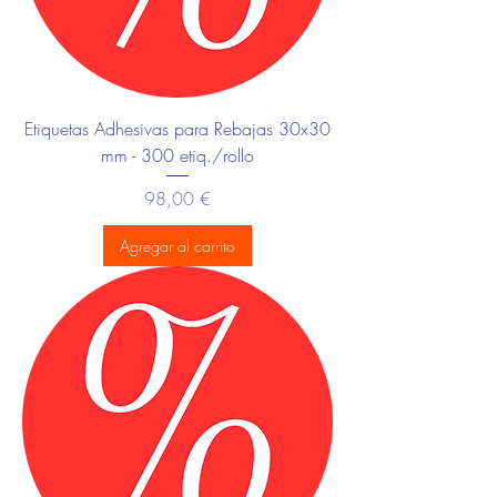
Etiquetas Adhesivas para Rebajas 30x30
mm - 300 etiq./rollo
Precio
98,00 €
Agregar al carrito