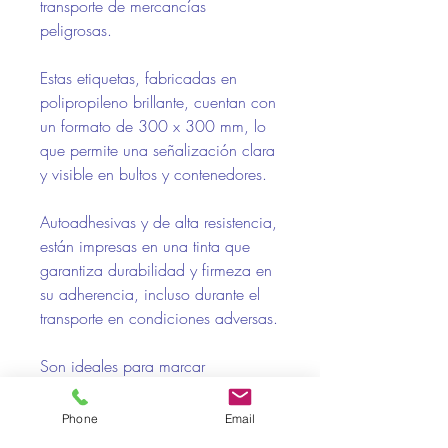
transporte de mercancías
peligrosas.
Estas etiquetas, fabricadas en
polipropileno brillante, cuentan con
un formato de 300 x 300 mm, lo
que permite una señalización clara
y visible en bultos y contenedores.
Autoadhesivas y de alta resistencia,
están impresas en una tinta que
garantiza durabilidad y firmeza en
su adherencia, incluso durante el
transporte en condiciones adversas.
Son ideales para marcar
mercancías corrosivas de manera
segura, asegurando el
Phone
Email
cumplimiento de los estándares de