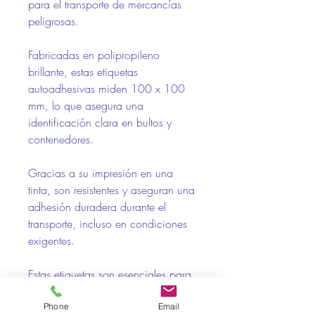
para el transporte de mercancías
peligrosas.
Fabricadas en polipropileno
brillante, estas etiquetas
autoadhesivas miden 100 x 100
mm, lo que asegura una
identificación clara en bultos y
contenedores.
Gracias a su impresión en una
tinta, son resistentes y aseguran una
adhesión duradera durante el
transporte, incluso en condiciones
exigentes.
Estas etiquetas son esenciales para
garantizar que los líquidos
inflamables sean correctamente
Phone
Email