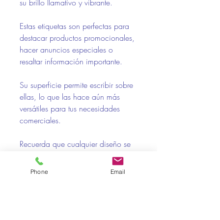
su brillo llamativo y vibrante.
Estas etiquetas son perfectas para
destacar productos promocionales,
hacer anuncios especiales o
resaltar información importante.
Su superficie permite escribir sobre
ellas, lo que las hace aún más
versátiles para tus necesidades
comerciales.
Recuerda que cualquier diseño se
imprimirá en negro, creando un
contraste impactante que hará que
Phone
Email
tu mensaje sea imposible de
ignorar.
500 unidades por rollo