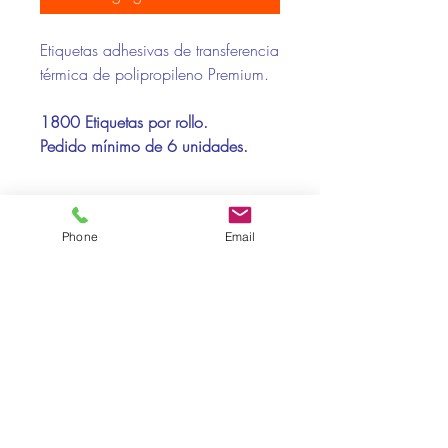
Etiquetas adhesivas de transferencia
térmica de polipropileno Premium.
1800 Etiquetas por rollo.
Pedido mínimo de 6 unidades.
Compatibilidad Impresoras:
Phone
Email
Toshiba, Zebra
Soportes Recomendados:
Papel, polipropileno , poliester
Pol. Ind. La Baileta · Calle A nº3 · 08348 - Cabrils ·