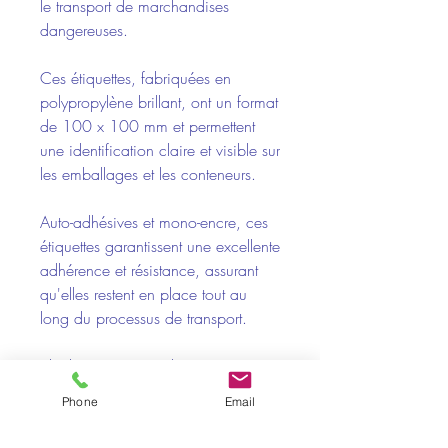
le transport de marchandises
dangereuses.
Ces étiquettes, fabriquées en
polypropylène brillant, ont un format
de 100 x 100 mm et permettent
une identification claire et visible sur
les emballages et les conteneurs.
Auto-adhésives et mono-encre, ces
étiquettes garantissent une excellente
adhérence et résistance, assurant
qu'elles restent en place tout au
long du processus de transport.
Idéal pour marquer les
marchandises présentant divers
Phone
Email
risques, respecter les normes de
sécurité et faciliter un transport