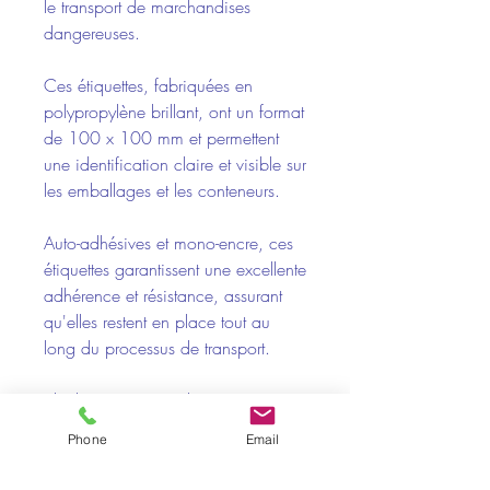
le transport de marchandises
dangereuses.
Ces étiquettes, fabriquées en
polypropylène brillant, ont un format
de 100 x 100 mm et permettent
une identification claire et visible sur
les emballages et les conteneurs.
Auto-adhésives et mono-encre, ces
étiquettes garantissent une excellente
adhérence et résistance, assurant
qu'elles restent en place tout au
long du processus de transport.
Idéal pour marquer les
marchandises présentant divers
Phone
Email
risques, respecter les normes de
sécurité et faciliter un transport