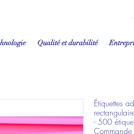
Se conn
chnologie
Qualité et durabilité
Entrepri
Étiquettes a
rectangulai
- 500 étique
Commande m