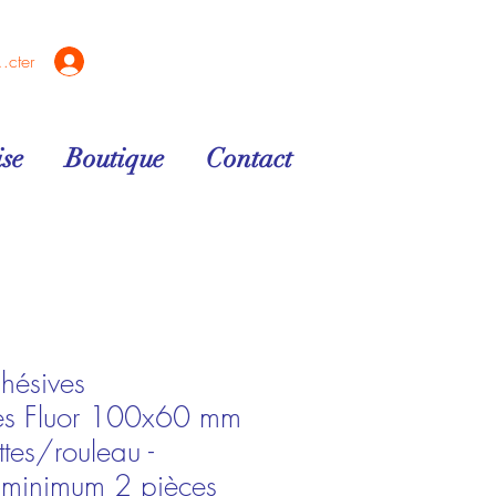
ecter
se
Boutique
Contact
dhésives
res Fluor 100x60 mm
ttes/rouleau -
inimum 2 pièces