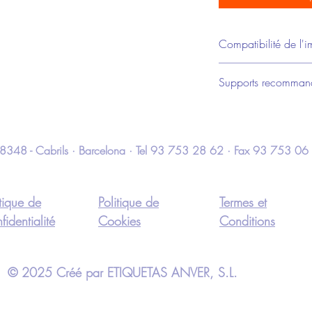
Compatibilité de l'i
Toshiba, Zebra
Supports recomman
Papier, polypropylène, 
 · 08348 - Cabrils · Barcelona · Tel 93 753 28 62 · Fax 93 753 06
itique de
Politique de
Termes et
fidentialité
Cookies
Conditions
© 2025 Créé par ETIQUETAS ANVER, S.L.