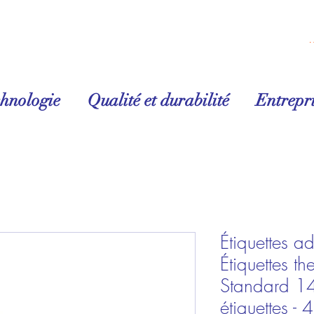
Se conn
chnologie
Qualité et durabilité
Entrepri
Étiquettes ad
Étiquettes t
Standard 1
étiquettes - 4