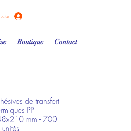
ecter
se
Boutique
Contact
hésives de transfert
hermiques PP
48x210 mm - 700
 unités