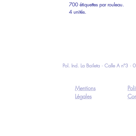
700 étiquettes par rouleau.
4 unités.
Pol. Ind. La Baileta · Calle A nº3
Mentions
Pol
Légales
Con