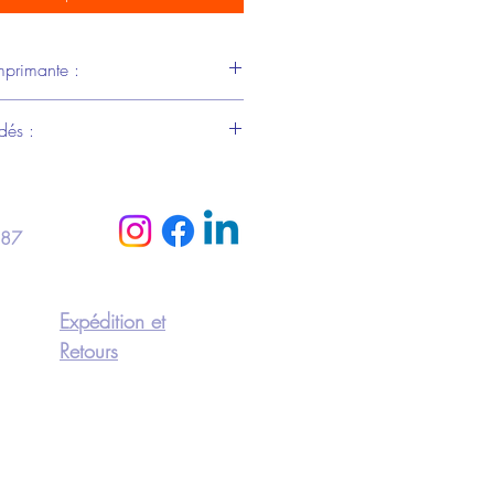
mprimante :
dés :
polyester
 87
Expédition et
Retours