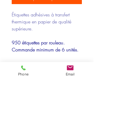
Étiquettes adhésives à transfert
thermique en papier de qualité
supérieure.
950 étiquettes par rouleau.
Commande minimum de 6 unités.
Compatibilité de l'imprimante :
Phone
Email
Toshiba, Zebra
Supports recommandés :
Papier, polypropylène, polyester