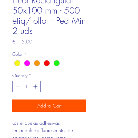
Fluor Rectangular
50x100 mm - 500
etiq/rollo – Ped Mín
2 uds
Price
€115.00
Color
*
Quantity
*
Add to Cart
Las etiquetas adhesivas
rectangulares fluorescentes de
colores vivos, como verde,