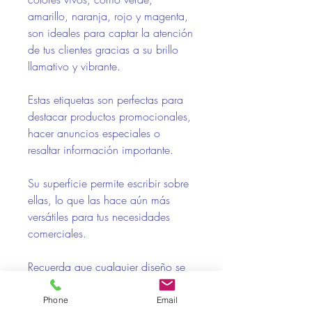
amarillo, naranja, rojo y magenta,
son ideales para captar la atención
de tus clientes gracias a su brillo
llamativo y vibrante.
Estas etiquetas son perfectas para
destacar productos promocionales,
hacer anuncios especiales o
resaltar información importante.
Su superficie permite escribir sobre
ellas, lo que las hace aún más
versátiles para tus necesidades
comerciales.
Recuerda que cualquier diseño se
imprimirá en negro, creando un
contraste impactante que hará que
Phone
Email