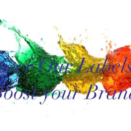
over Our Label
Boost your Bran