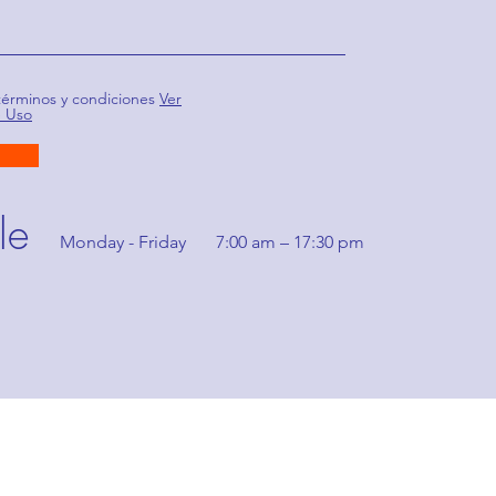
términos y condiciones
Ver
e Uso
le
Monday - Friday
7:00 am – 17:30 pm