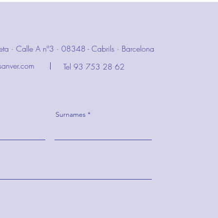
ileta · Calle A nº3 · 08348 - Cabrils · Barcelona
sanver.com
Tel 93 753 28 62
Surnames