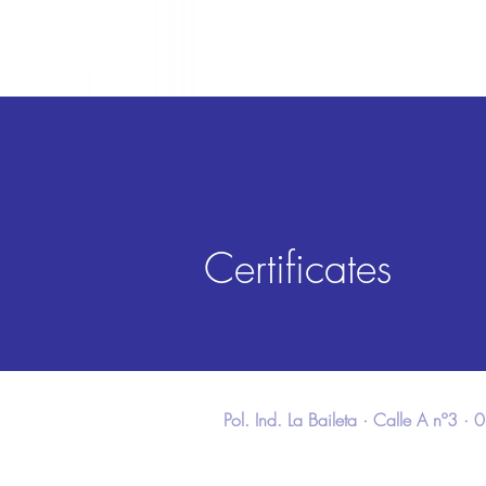
Certificates
Pol. Ind. La Baileta · Calle A nº3