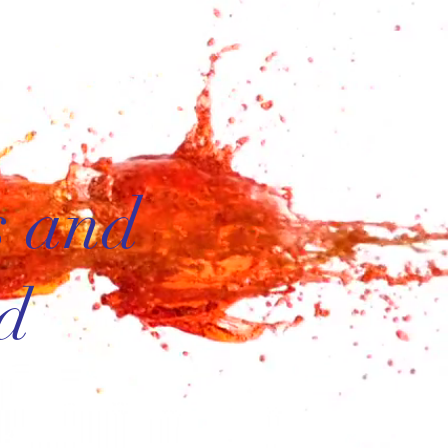
s and
d