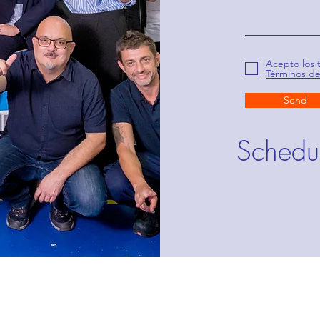
Acepto los 
Términos d
Send
Schedu