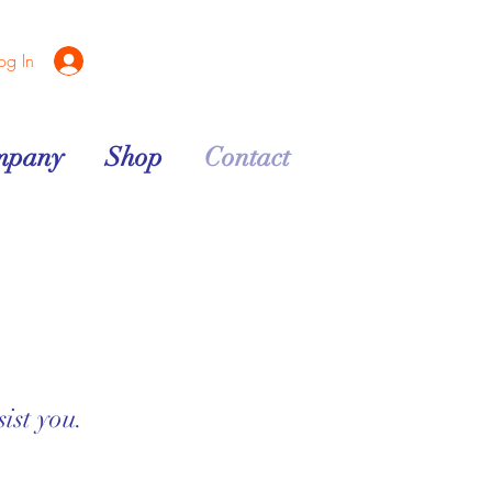
og In
mpany
Shop
Contact
ist you.