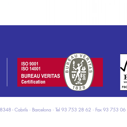
 · 08348 - Cabrils · Barcelona · Tel 93 753 28 62 · Fax 93 753 06