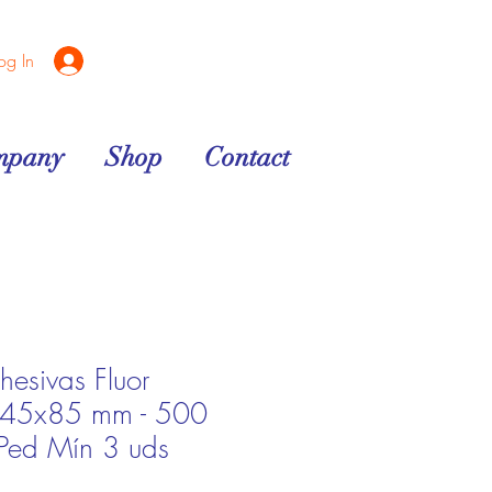
og In
mpany
Shop
Contact
hesivas Fluor
r 45x85 mm - 500
 Ped Mín 3 uds