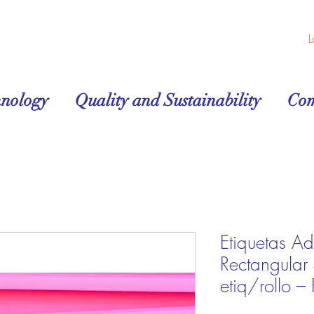
L
hnology
Quality and Sustainability
Co
Etiquetas Ad
Rectangula
etiq/rollo –