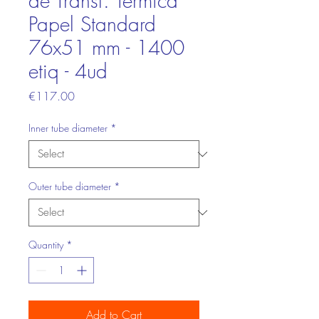
de Transf. Térmica
Papel Standard
76x51 mm - 1400
etiq - 4ud
Price
€117.00
Inner tube diameter
*
Outer tube diameter
*
Quantity
*
Add to Cart