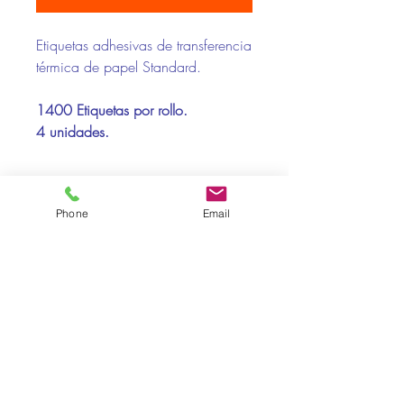
Etiquetas adhesivas de transferencia
térmica de papel Standard.
1400 Etiquetas por rollo.
4 unidades.
Compatibilidad Impresoras:
Phone
Email
Toshiba, Zebra
Soportes Recomendados:
Papel, polipropileno , poliester
Pol. Ind. La Baileta · Calle A nº3 · 08348 - Cabrils ·