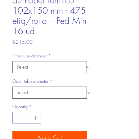
de Papel Térmico
102x150 mm - 475
etiq/rollo – Ped Mín
16 ud
Price
€215.00
Inner tube diameter
*
Outer tube diameter
*
Quantity
*
Add to Cart