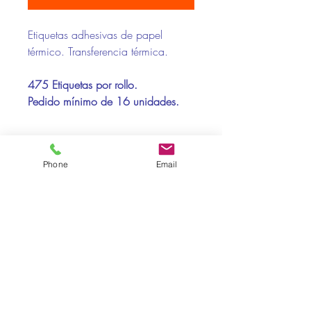
Etiquetas adhesivas de papel
térmico. Transferencia térmica.
475 Etiquetas por rollo.
Pedido mínimo de 16 unidades.
Compatibilidad Impresoras:
Phone
Email
Toshiba, Zebra
Soportes Recomendados:
Direct Therm.TOP
Pol. Ind. La Baileta · Calle A nº3 · 08348 - Cabrils ·