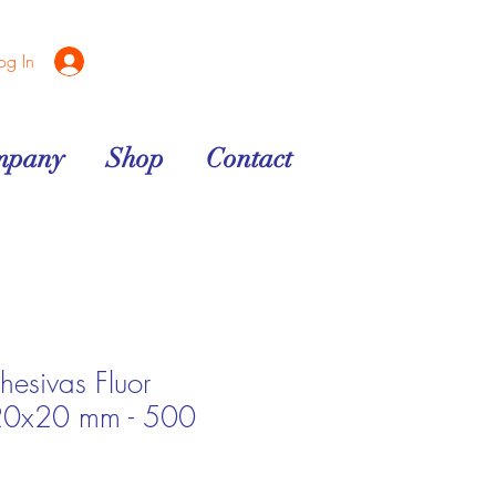
og In
mpany
Shop
Contact
hesivas Fluor
20x20 mm - 500