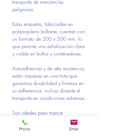
transporte de mercancías
peligrosas.
Estas etiquetas, fabricadas en
polipropileno brillante, cuentan con
un formato de 200 x 200 mm, lo
que permite una señalización clara
y visible en bultos y contenedores.
Autoadhesivas y de alta resistencia,
están impresas en una tinta que
garantiza durabilidad y firmeza en
su adherencia, incluso durante el
transporte en condiciones adversas.
Son ideales para marcar
mercancías corrosivas de manera
segura, asegurando el
Phone
Email
cumplimiento de los estándares de