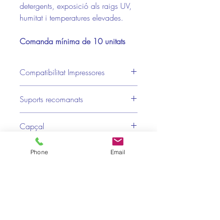
detergents, exposició als raigs UV,
humitat i temperatures elevades.
Comanda mínima de 10 unitats
Compatibilitat Impressores
Citizen, Datamax, Intermec, Sato, TSC,
Suports recomanats
Zebra
Brillantor, Metal·litzats, PVC,
Capçal
Paper/Plàstics, Polietilè, Polipropilè,
Polièster, Semi-brillo, Vinil
Pla
Pigment
Phone
Email
Exterior
Canut
Cartro