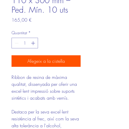
110 x 300 mm –
Ped. Mín. 10 uts
Price
165,00 €
Quantitat
*
Afegeix a la cistella
Ribbon de resina de màxima
qualitat, dissenyada per oferir una
excel·lent impressió sobre suports
sintètics i acabats amb vernís.
Destaca per la seva excel·lent
resistència al frec, així com la seva
alta tolerància a l'alcohol,