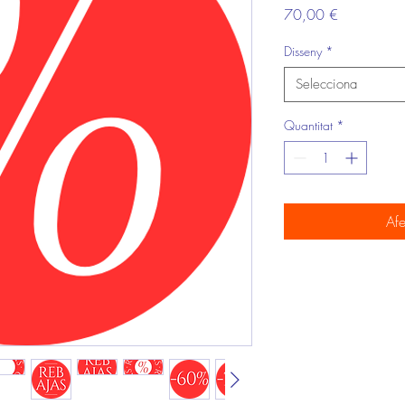
Price
70,00 €
Disseny
*
Selecciona
Quantitat
*
Afe