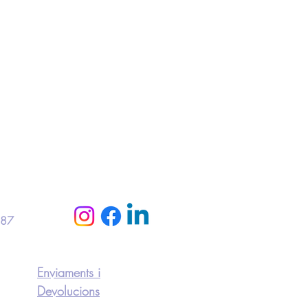
 87
Enviaments i
Devolucions