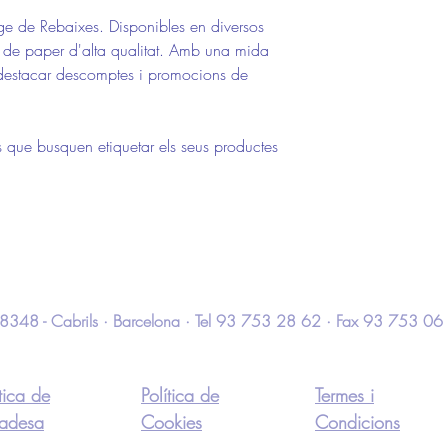
ge de Rebaixes. Disponibles en diversos
 de paper d'alta qualitat. Amb una mida
destacar descomptes i promocions de
s que busquen etiquetar els seus productes
 · 08348 - Cabrils · Barcelona · Tel 93 753 28 62 · Fax 93 753 06
ítica de
Política de
Termes i
vadesa
Cookies
Condicions