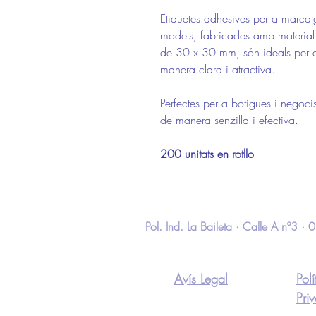
Etiquetes adhesives per a marcat
models, fabricades amb material
de 30 x 30 mm, són ideals per 
manera clara i atractiva.
Perfectes per a botigues i negoci
de manera senzilla i efectiva.
200 unitats en rotllo
Pol. Ind. La Baileta · Calle A nº3
Avís Legal
Pol
Pri