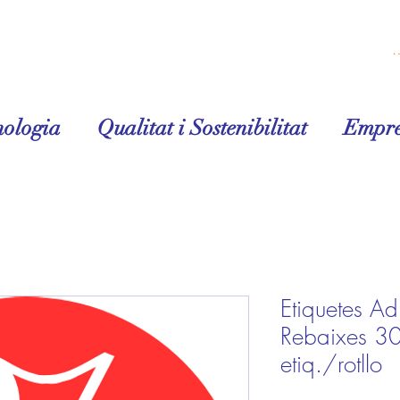
Inicia la 
nologia
Qualitat i Sostenibilitat
Empre
Etiquetes Ad
Rebaixes 3
etiq./rotllo