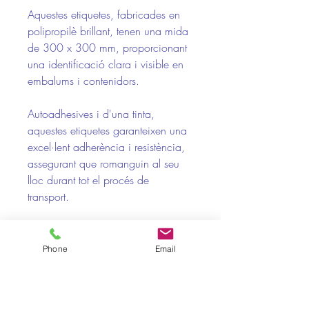
Aquestes etiquetes, fabricades en
polipropilè brillant, tenen una mida
de 300 x 300 mm, proporcionant
una identificació clara i visible en
embalums i contenidors.
Autoadhesives i d'una tinta,
aquestes etiquetes garanteixen una
excel·lent adherència i resistència,
assegurant que romanguin al seu
lloc durant tot el procés de
transport.
Perfectes per marcar mercaderies
amb riscos diversos, complint els
Phone
Email
estàndards de seguretat i facilitant
un transport adequat i segur.