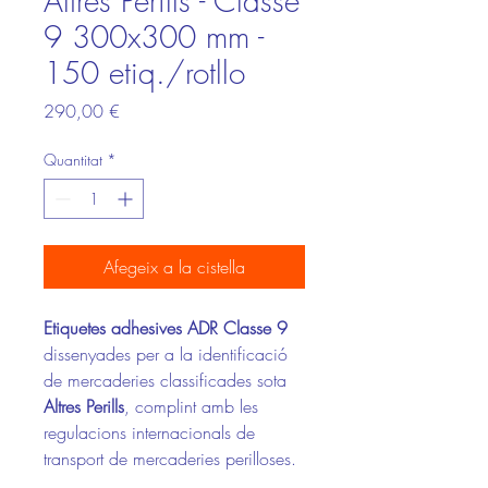
Altres Perills - Classe
9 300x300 mm -
150 etiq./rotllo
Price
290,00 €
Quantitat
*
Afegeix a la cistella
Etiquetes adhesives ADR Classe 9
dissenyades per a la identificació
de mercaderies classificades sota
Altres Perills
, complint amb les
regulacions internacionals de
transport de mercaderies perilloses.