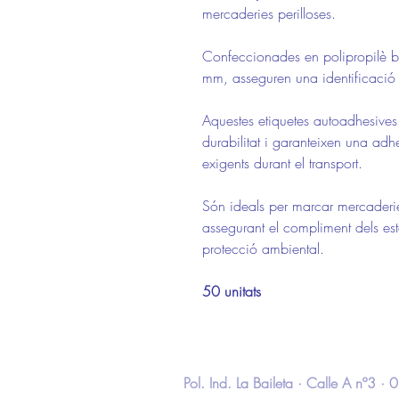
mercaderies perilloses.
Confeccionades en polipropilè 
mm, asseguren una identificació 
Aquestes etiquetes autoadhesives d
durabilitat i garanteixen una adh
exigents durant el transport.
Són ideals per marcar mercaderie
assegurant el compliment dels est
protecció ambiental.
50 unitats
Pol. Ind. La Baileta · Calle A nº3