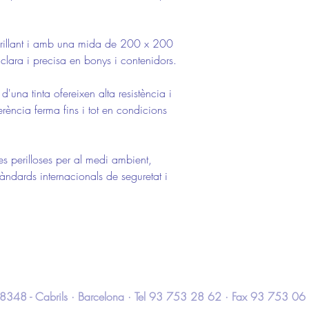
brillant i amb una mida de 200 x 200
clara i precisa en bonys i contenidors.
'una tinta ofereixen alta resistència i
erència ferma fins i tot en condicions
s perilloses per al medi ambient,
àndards internacionals de seguretat i
 · 08348 - Cabrils · Barcelona · Tel 93 753 28 62 · Fax 93 753 06