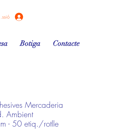
sessió
sa
Botiga
Contacte
dhesives Mercaderia
. Ambient
- 50 etiq./rotlle