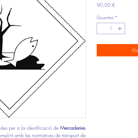
Price
90,00 €
Quantitat
*
Afe
des per a la identificació de
Mercaderies
omplint amb les normatives de transport de