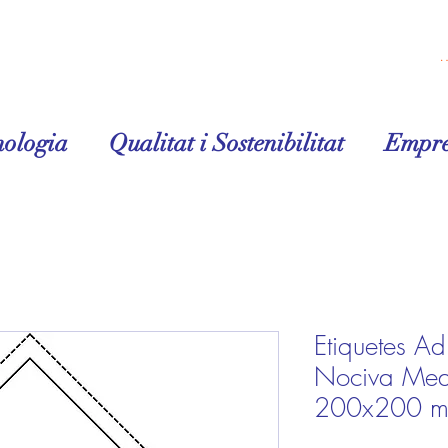
Inicia la 
nologia
Qualitat i Sostenibilitat
Empre
Etiquetes A
Nociva Med
200x200 mm 