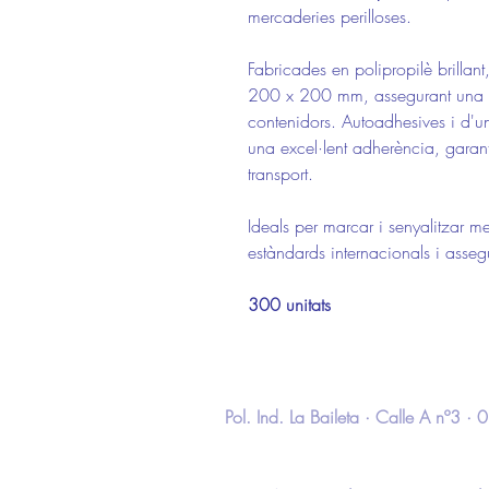
mercaderies perilloses.
Fabricades en polipropilè brillan
200 x 200 mm, assegurant una id
contenidors. Autoadhesives i d'una
una excel·lent adherència, garantint
transport.
Ideals per marcar i senyalitzar m
estàndards internacionals i assegu
300 unitats
Pol. Ind. La Baileta · Calle A nº3