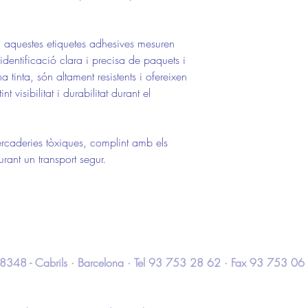
t, aquestes etiquetes adhesives mesuren
entificació clara i precisa de paquets i
 tinta, són altament resistents i ofereixen
 visibilitat i durabilitat durant el
ercaderies tòxiques, complint amb els
rant un transport segur.
 · 08348 - Cabrils · Barcelona · Tel 93 753 28 62 · Fax 93 753 06