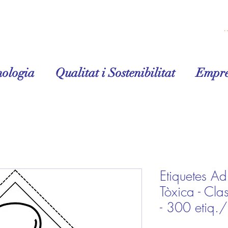
Inicia la 
nologia
Qualitat i Sostenibilitat
Empre
Etiquetes A
Tòxica - C
- 300 etiq./r