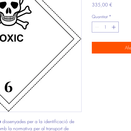
Price
335,00 €
Quantitat
*
Afe
 6
dissenyades per a la identificació de
amb la normativa per al transport de