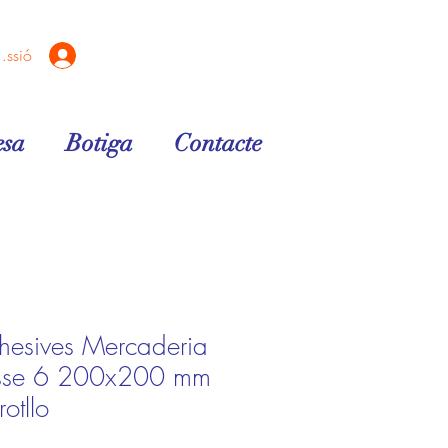
sessió
sa
Botiga
Contacte
dhesives Mercaderia
lasse 6 200x200 mm
otllo