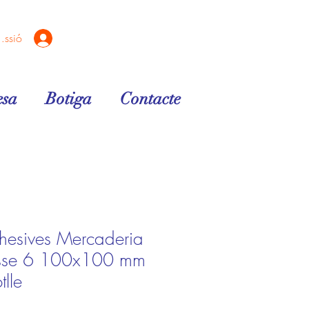
sessió
sa
Botiga
Contacte
dhesives Mercaderia
lasse 6 100x100 mm
tlle