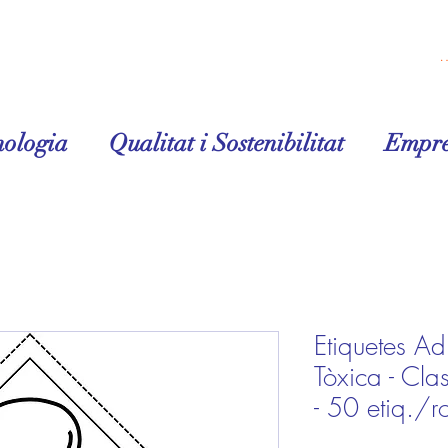
Inicia la 
nologia
Qualitat i Sostenibilitat
Empre
Etiquetes A
Tòxica - C
- 50 etiq./ro