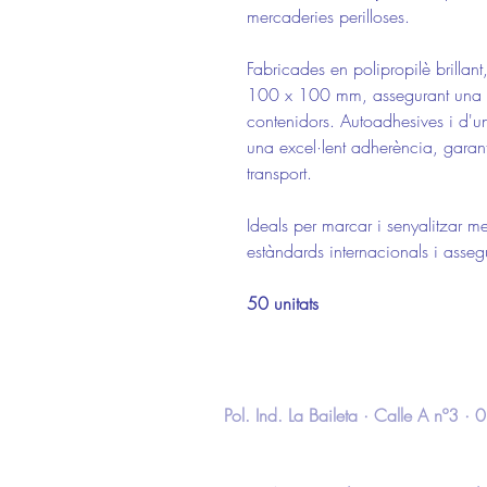
mercaderies perilloses.
Fabricades en polipropilè brillan
100 x 100 mm, assegurant una id
contenidors. Autoadhesives i d'una
una excel·lent adherència, garantint
transport.
Ideals per marcar i senyalitzar m
estàndards internacionals i assegu
50 unitats
Pol. Ind. La Baileta · Calle A nº3