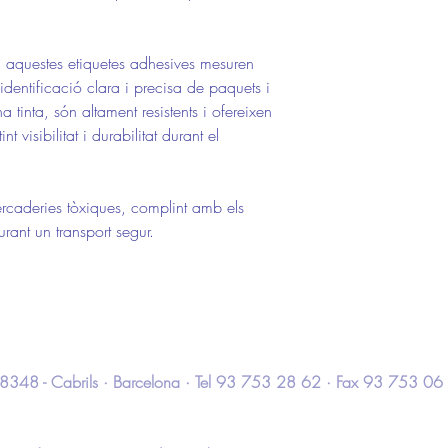
t, aquestes etiquetes adhesives mesuren
entificació clara i precisa de paquets i
 tinta, són altament resistents i ofereixen
 visibilitat i durabilitat durant el
ercaderies tòxiques, complint amb els
rant un transport segur.
 · 08348 - Cabrils · Barcelona · Tel 93 753 28 62 · Fax 93 753 06