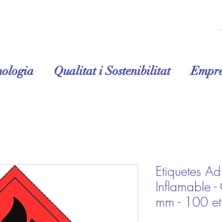
Inicia la 
nologia
Qualitat i Sostenibilitat
Empre
Etiquetes Ad
Inflamable 
mm - 100 eti