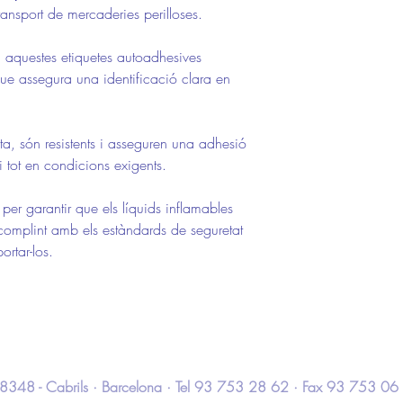
ransport de mercaderies perilloses.
t, aquestes etiquetes autoadhesives
 assegura una identificació clara en
ta, són resistents i asseguren una adhesió
 i tot en condicions exigents.
per garantir que els líquids inflamables
 complint amb els estàndards de seguretat
ortar-los.
 · 08348 - Cabrils · Barcelona · Tel 93 753 28 62 · Fax 93 753 06