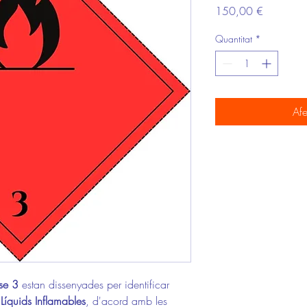
Price
150,00 €
Quantitat
*
Afe
sse 3
estan dissenyades per identificar
a
Líquids Inflamables
, d'acord amb les