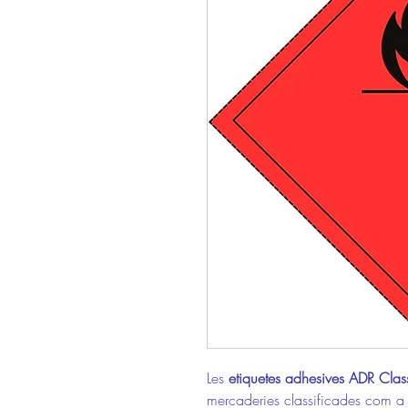
Les
etiquetes adhesives ADR Cla
mercaderies classificades com 