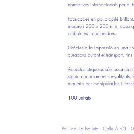
normatives internacionals per al t
Fabricades en polipropilè brillan
mesuren 200 x 200 mm, cosa que
embalums i contenidors.
Gràcies a la impressió en una tin
duradora durant el transport, fins
Aquestes etiquetes són essencials 
siguin correctament senyalitzats,
requerits per manipular-los i transp
100 unitats
Pol. Ind. La Baileta · Calle A nº3