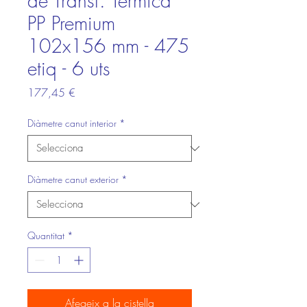
de Transf. Tèrmica
PP Premium
102x156 mm - 475
etiq - 6 uts
Price
177,45 €
Diàmetre canut interior
*
Diàmetre canut exterior
*
Quantitat
*
Afegeix a la cistella