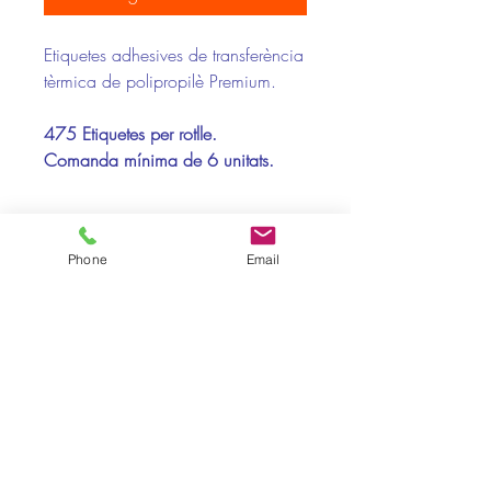
Etiquetes adhesives de transferència
tèrmica de polipropilè Premium.
475 Etiquetes per rotlle.
Comanda mínima de 6 unitats.
Compatibilitat Impressores:
Phone
Email
Toshiba, Zebra
Suports Recomanats:
Paper, polipropilè , polièster
Pol. Ind. La Baileta · Calle A nº3 · 08348 - Cabrils ·