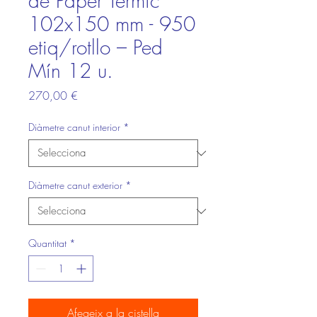
de Paper Tèrmic
102x150 mm - 950
etiq/rotllo – Ped
Mín 12 u.
Price
270,00 €
Diàmetre canut interior
*
Diàmetre canut exterior
*
Quantitat
*
Afegeix a la cistella