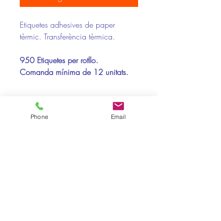
Etiquetes adhesives de paper
tèrmic. Transferència tèrmica.
950 Etiquetes per rotllo.
Comanda mínima de 12 unitats.
Compatibilitat Impressores:
Phone
Email
Toshiba, Zebra
Suports Recomanats:
Direct Therm.TOP
Pol. Ind. La Baileta · Calle A nº3 · 08348 - Cabrils ·